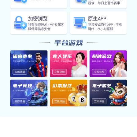
的心理素质，在本赛季西甲联赛中树立了标杆，为自
己争夺萨莫拉奖奠定了坚实基础。
2、球队战术与配合
霍安所在的球队在本赛季制定了一套以防守为主、快
速反击为辅的战术体系，这为他的发挥提供了极大的
空间。主教练强调防守的重要性，使得全队上下都形
成了良好的协同作战意识。同时，中后场球员积极回
追，对对方进攻进行有效限制，也减轻了霍安面临的
压力。
此外，球队在训练中注重提升整体防守配合，加强了
门将与后卫之间的沟通与默契。这种配合不仅提高了
阻挡对方进攻机会的成功率，还让霍安能更好地预判
对方动作，从而作出正确决策。整体而言，团队作战