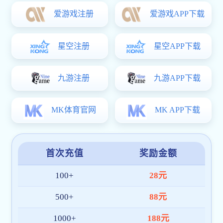
鹰与奇才的真实意图是什么
本文将围绕27岁全明星助攻王特雷杨的交易内幕进行
深入分析，探讨老鹰与奇才之间的真实意图。首先，
我们将从特雷杨的个人能力和市场价值入手，分析他
作为全明星球员在联盟中的地位及其对球队的重要
性；接着，我们会揭示老鹰队在交易中所考虑的战略
因素，以及为何选择与奇才进行交易；随后，我们将
分析奇才队对特雷杨的兴趣及其潜在的团队构建计
划；最后，文章将讨论这笔交易可能对两支球队未来
发展的影响。通过这些方面的阐述，读者能够全面了
解此次交易背后的深层次原因。