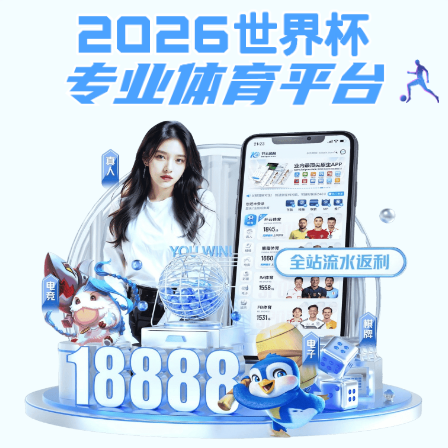
注册入口
壹号娱乐
—— 比赛数据