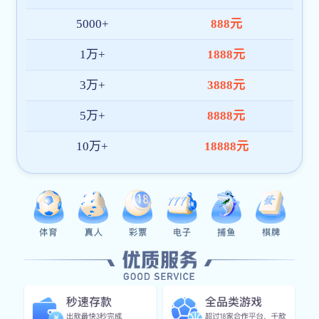
近年来，费内巴切在转会市场上的活跃程度不断提
高，而坎特作为世界级中场，其技术能力和比赛经验
无疑成为了球队引援的重点目标之一。作为曾经效力
于切尔西并赢得多个冠军荣誉的球员，坎特在防守端
和组织进攻上均表现出色，这正是费内巴切所需的人
才。
目前，费内巴切已多次表达对坎特加盟的兴趣，并尝
试通过各种方式与其团队进行沟通。俱乐部希望通过
开出的优厚合同以及良好的职业发展前景来吸引这位
法国国脚。然而，由于竞争激烈，其他欧洲俱乐部也
在关注着这个机会，使得谈判变得更加复杂。
可以预见，如果费内巴切最终能够成功签下坎特，将