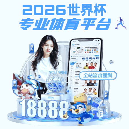
注册入口
壹号娱乐
—— 比赛数据