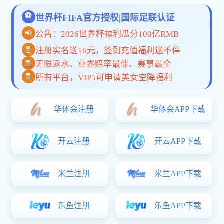
从这里开始
覆盖实时赛事、专业数据、高清视频，
壹号娱乐
APP
与网页版为您提供便捷的体育服务。
APP下载
网页版入口
首页
/
体育新闻
/ 正文
2026-06-01 00:56
61 次阅读
费内巴切继续追求坎特加拉塔萨雷有望低