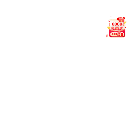
巴切和加拉塔萨雷这样的大俱乐部积极寻找优秀人
才，无疑是在提升自身实力，也是为了推动整个联赛
水平的发展。
此外，两位球星若顺利加盟，将进一步吸引更多国际
关注，让全球更多观众了解土耳其足球。这种曝光率
对于提升联赛品牌形象、吸引赞助商投资等方面都具
有积极作用，有助于巩固土耳其足球在欧洲乃至世界
足坛的位置。
最终，这些交易无疑将为未来几年的土耳其足球带来
新的机遇与挑战，各支球队需要更加注重青训与引援
策略，以保持竞争优势，实现长远发展目标。
总结：